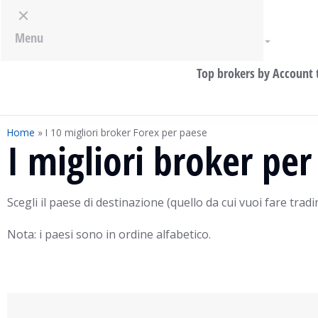
Menu
Menu
Broker Review
Top brokers by Account 
Home
»
I 10 migliori broker Forex per paese
I migliori broker pe
Scegli il paese di destinazione (quello da cui vuoi fare trad
Nota: i paesi sono in ordine alfabetico.