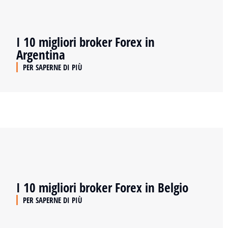
I 10 migliori broker Forex in
Argentina
PER SAPERNE DI PIÙ
I 10 migliori broker Forex in Belgio
PER SAPERNE DI PIÙ