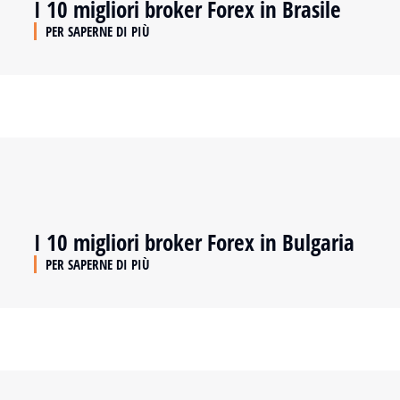
I 10 migliori broker Forex in Brasile
PER SAPERNE DI PIÙ
I 10 migliori broker Forex in Bulgaria
PER SAPERNE DI PIÙ