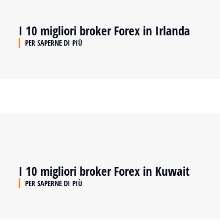
I 10 migliori broker Forex in Irlanda
PER SAPERNE DI PIÙ
I 10 migliori broker Forex in Kuwait
PER SAPERNE DI PIÙ