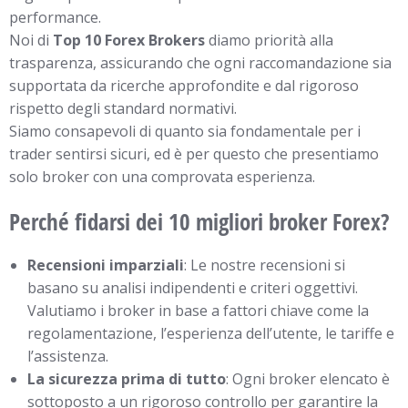
performance.
Noi di
Top 10 Forex Brokers
diamo priorità alla
trasparenza, assicurando che ogni raccomandazione sia
supportata da ricerche approfondite e dal rigoroso
rispetto degli standard normativi.
Siamo consapevoli di quanto sia fondamentale per i
trader sentirsi sicuri, ed è per questo che presentiamo
solo broker con una comprovata esperienza.
Perché fidarsi dei 10 migliori broker Forex?
Recensioni imparziali
: Le nostre recensioni si
basano su analisi indipendenti e criteri oggettivi.
Valutiamo i broker in base a fattori chiave come la
regolamentazione, l’esperienza dell’utente, le tariffe e
l’assistenza.
La sicurezza prima di tutto
: Ogni broker elencato è
sottoposto a un rigoroso controllo per garantire la