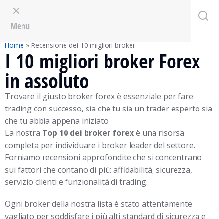
Menu
Menu
Home
»
Recensione dei 10 migliori broker
I 10 migliori broker Forex
in assoluto
Trovare il giusto broker forex è essenziale per fare
trading con successo, sia che tu sia un trader esperto sia
che tu abbia appena iniziato.
La nostra
Top 10 dei broker forex
è una risorsa
completa per individuare i broker leader del settore.
Forniamo recensioni approfondite che si concentrano
sui fattori che contano di più: affidabilità, sicurezza,
servizio clienti e funzionalità di trading.
Ogni broker della nostra lista è stato attentamente
vagliato per soddisfare i più alti standard di sicurezza e