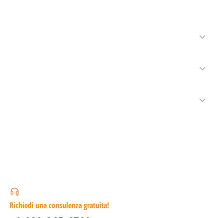
Richiedi una consulenza gratuita!