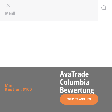
Menu
Menü
AvaTrade
Columbia
Min.
Bewertung
Kaution: $100
WEBSITE ANSEHEN