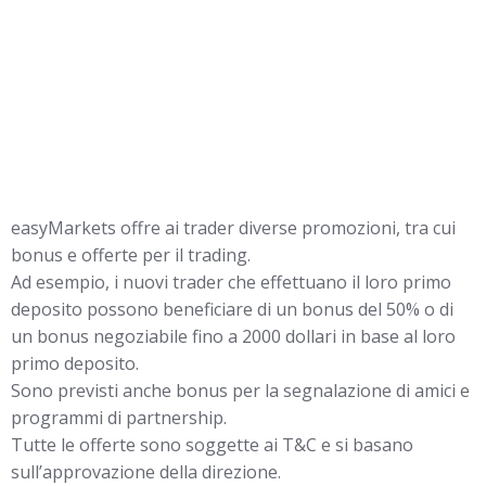
easyMarkets offre ai trader diverse promozioni, tra cui
bonus e offerte per il trading.
Ad esempio, i nuovi trader che effettuano il loro primo
deposito possono beneficiare di un bonus del 50% o di
un bonus negoziabile fino a 2000 dollari in base al loro
primo deposito.
Sono previsti anche bonus per la segnalazione di amici e
programmi di partnership.
Tutte le offerte sono soggette ai T&C e si basano
sull’approvazione della direzione.