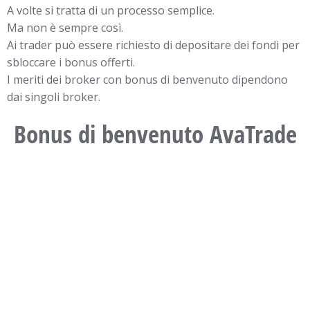
A volte si tratta di un processo semplice.
Ma non è sempre così.
Ai trader può essere richiesto di depositare dei fondi per
sbloccare i bonus offerti.
I meriti dei broker con bonus di benvenuto dipendono
dai singoli broker.
Bonus di benvenuto AvaTrade