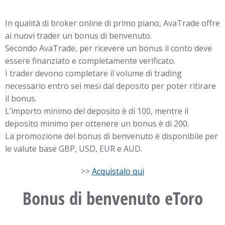
In qualità di broker online di primo piano, AvaTrade offre
ai nuovi trader un bonus di benvenuto.
Secondo AvaTrade, per ricevere un bonus il conto deve
essere finanziato e completamente verificato.
I trader devono completare il volume di trading
necessario entro sei mesi dal deposito per poter ritirare
il bonus.
L’importo minimo del deposito è di 100, mentre il
deposito minimo per ottenere un bonus è di 200.
La promozione del bonus di benvenuto è disponibile per
le valute base GBP, USD, EUR e AUD.
>>
Acquistalo qui
Bonus di benvenuto eToro