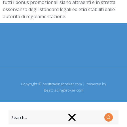
tutti i bonus promozionali siano attraenti e in stretta
osservanza degli standard legali ed etici stabiliti dalle
autorità di regolamentazione.
Copyright © besttradingbroker.com | Powered by
besttradingbroker.com