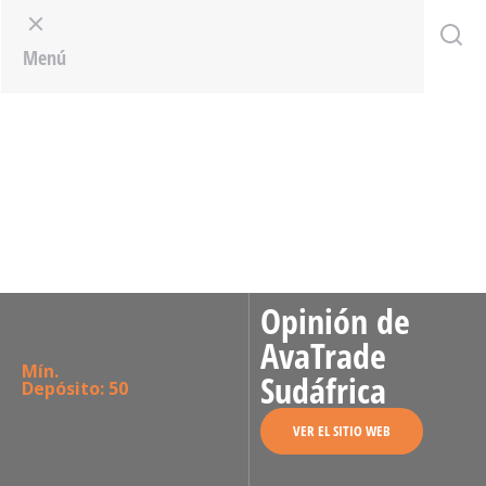
Menu
Menú
Opinión de
AvaTrade
Mín.
Sudáfrica
Depósito: 50
VER EL SITIO WEB