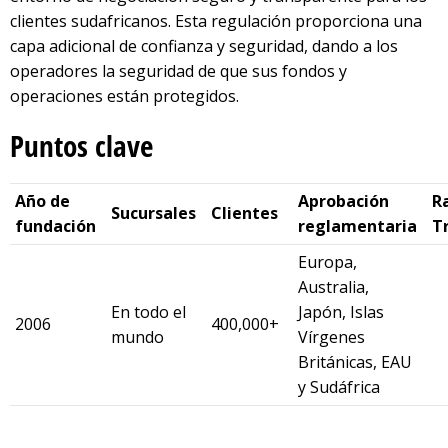
clientes sudafricanos. Esta regulación proporciona una
capa adicional de confianza y seguridad, dando a los
operadores la seguridad de que sus fondos y
operaciones están protegidos.
Puntos clave
Año de
Aprobación
R
Sucursales
Clientes
fundación
reglamentaria
T
Europa,
Australia,
En todo el
Japón, Islas
2006
400,000+
mundo
Vírgenes
Británicas, EAU
y Sudáfrica