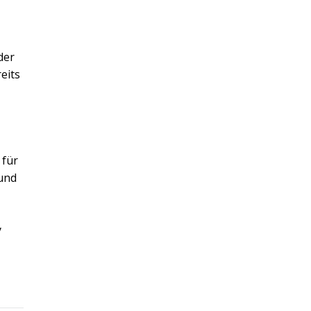
der
eits
 für
 und
y