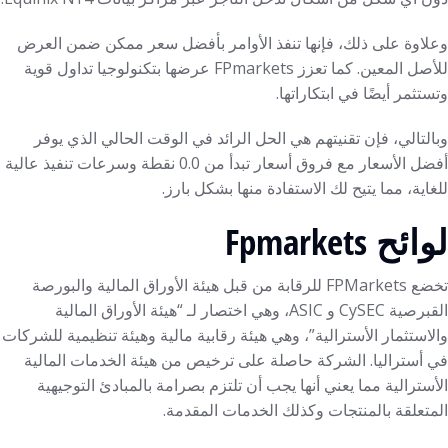
وعلاوة على ذلك، فإنها تنفذ الأوامر بأفضل سعر ممكن ضمن العرض
للأصل المعين. كما تعزز FPmarkets عرضها بتكنولوجيا تداول قوية
وتستثمر أيضًا في ابتكاراتها.
وبالتالي، فإن تقنيتهم هي الحل الرائد في الوقت الحالي الذي يوفر
أفضل الأسعار مع فروق أسعار تبدأ من 0.0 نقطة وسرعات تنفيذ عالية
للغاية، مما يتيح لك الاستفادة منها بشكل بارز.
لوائح Fpmarkets
تخضع FPMarkets للرقابة من قبل هيئة الأوراق المالية والبورصة
القبرصية CySEC و ASIC، وهي اختصار لـ “هيئة الأوراق المالية
والاستثمار الأسترالية”، وهي هيئة رقابية مالية وهيئة تنظيمية للشركات
في أستراليا. الشركة حاصلة على ترخيص من هيئة الخدمات المالية
الأسترالية مما يعني أنها يجب أن تلتزم بصرامة بالمبادئ التوجيهية
المتعلقة بالمنتجات وكذلك الخدمات المقدمة.