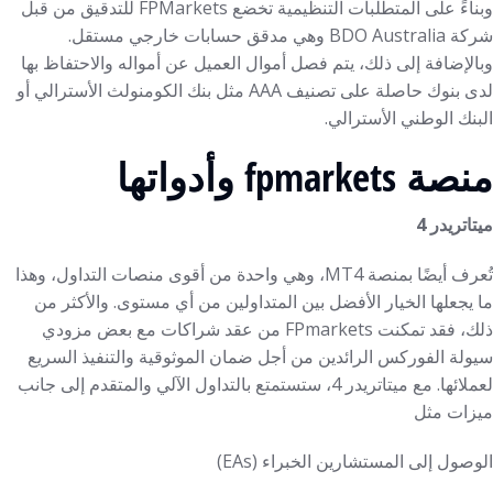
وبناءً على المتطلبات التنظيمية تخضع FPMarkets للتدقيق من قبل
شركة BDO Australia وهي مدقق حسابات خارجي مستقل.
وبالإضافة إلى ذلك، يتم فصل أموال العميل عن أمواله والاحتفاظ بها
لدى بنوك حاصلة على تصنيف AAA مثل بنك الكومنولث الأسترالي أو
البنك الوطني الأسترالي.
منصة fpmarkets وأدواتها
ميتاتريدر 4
تُعرف أيضًا بمنصة MT4، وهي واحدة من أقوى منصات التداول، وهذا
ما يجعلها الخيار الأفضل بين المتداولين من أي مستوى. والأكثر من
ذلك، فقد تمكنت FPmarkets من عقد شراكات مع بعض مزودي
سيولة الفوركس الرائدين من أجل ضمان الموثوقية والتنفيذ السريع
لعملائها. مع ميتاتريدر 4، ستستمتع بالتداول الآلي والمتقدم إلى جانب
ميزات مثل
الوصول إلى المستشارين الخبراء (EAs)