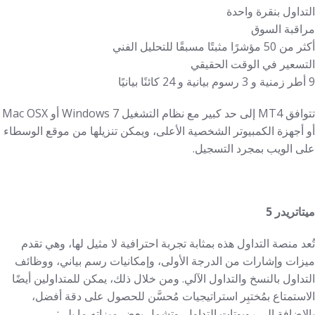
التداول بنقرة واحدة
مراقبة السوق
أكثر من 50 مؤشرًا مثبتًا مسبقًا للتحليل الفني
التسعير في الوقت الحقيقي
9 أطر زمنية و 3 رسوم بيانية و 24 كائنًا بيانيًا
تتوافق MT4 إلى حد كبير مع نظام التشغيل Windows 7 أو Mac OSX
أو أجهزة الكمبيوتر الشخصية الأعلى، ويمكن تنزيلها من موقع الوسطاء
على الويب بمجرد التسجيل.
ميتاتريدر 5
تُعد منصة التداول هذه بمثابة تجربة احترافية لا مثيل لها، وهي تقدم
ميزات وإشارات من الدرجة الأولى، وإمكانيات رسم بياني، ووظائف
التداول بالنسخ والتداول الآلي. ومن خلال ذلك، يمكن للمتداولين أيضًا
الاستمتاع بمُختبِر استراتيجيات مُحسَّن للحصول على دقة أفضل،
بالإضافة إلى روبوتات التداول. وتشمل بعض ميزاته ما يلي: