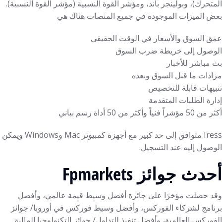
المتحرك)، وبولينجر باند، ومؤشر القوة النسبية (مؤشر القوة النسبية).
بعض الميزات الموجودة في جميع المنصات هناك هي
عمق السوق والأسعار في الوقت الحقيقي
الوصول إلى خريطة ضرب السوق
بث مباشر للأخبار
مزادات ما قبل السوق وبعده
تنبيهات قابلة للتخصيص
إدارة الطلبات المتقدمة
أكثر من 50 مؤشراً فنياً وأكثر من 50 أداة رسم بياني
Iress متوافق إلى حد كبير مع أجهزة كمبيوتر Mac وWindows ويمكن
الوصول إليه عند التسجيل.
أحدث جوائز Fpmarkets
وقد حصلت مؤخرًا على جائزة أفضل وسيط قيمة عالمي، وأفضل
برنامج لشركاء الفوركس، وأفضل وسيط فوركس في أوروبا/ جوائز
الفوركس العالمية، وأفضل تنفيذ للتداول/ جوائز التكنولوجيا المالية