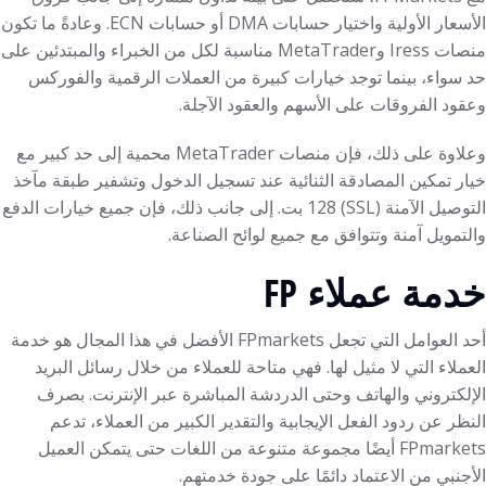
الأسعار الأولية واختيار حسابات DMA أو حسابات ECN. وعادةً ما تكون
منصات Iress وMetaTrader مناسبة لكل من الخبراء والمبتدئين على
حد سواء، بينما توجد خيارات كبيرة من العملات الرقمية والفوركس
وعقود الفروقات على الأسهم والعقود الآجلة.
وعلاوة على ذلك، فإن منصات MetaTrader محمية إلى حد كبير مع
خيار تمكين المصادقة الثنائية عند تسجيل الدخول وتشفير طبقة مآخذ
التوصيل الآمنة (SSL) 128 بت. إلى جانب ذلك، فإن جميع خيارات الدفع
والتمويل آمنة وتتوافق مع جميع لوائح الصناعة.
خدمة عملاء FP
أحد العوامل التي تجعل FPmarkets الأفضل في هذا المجال هو خدمة
العملاء التي لا مثيل لها. فهي متاحة للعملاء من خلال رسائل البريد
الإلكتروني والهاتف وحتى الدردشة المباشرة عبر الإنترنت. بصرف
النظر عن ردود الفعل الإيجابية والتقدير الكبير من العملاء، تدعم
FPmarkets أيضًا مجموعة متنوعة من اللغات حتى يتمكن العميل
الأجنبي من الاعتماد دائمًا على جودة خدمتهم.