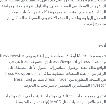
لك عروض الأسعار في الوقت الفعلي، والتداول بنقرة واحدة، ومزامنة
البيانات عبر جميع المنصات، ومجموعة كاملة من الأدوات. ويمكن
الوصول إليها بسهولة من الموقع الإلكتروني للوسيط طالما كان لديك
متصفح إنترنت.
إريس
ف ب
تقدم Markets أيضًا 3 منصات تداول إضافية وهي Iress investor
و Iress Trader و Iress Viewpoint. إن مجموعة Iress هي في
الواقع نظام تنفيذ الوصول المباشر إلى السوق الأعلى تصنيفًا. على
الرغم من أن هذه المنصات متشابهة تمامًا، إلا أن Iress Viewpoint
هي النسخة المطورة من Iress Trader، بينما تم إنشاء Iress
Investor للمستثمرين المهتمين باستراتيجيات التحوط.
تحتوي جميع منصات Iress على مؤشرات فنية بما في ذلك مؤشرات
الزخم والاتجاه والتقلبات مثل MACD (تباعد تقارب المتوسط