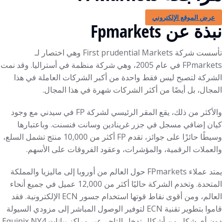
عرض الموقع الإلكتروني
نبذة عن Fpmarkets
تأسست شركة First prudential Markets وهي اختصار لـ
FPmarkets في عام 2005، وهي شركة منظمة في أستراليا. وقد نمت
الشركة لتصبح ليس فقط واحدة من أكبر الشركات العاملة في هذا
المجال، بل أيضًا من أكثر الشركات شهرة في هذا المجال.
والأكثر من ذلك، يقع المقر الرئيسي لشركة FP في سيدني مع وجود
كيان إضافي مسجل في جزر غرينادين وسانت فنسنت. وباعتبارها
وسيطًا حائزًا على جوائز، تقدم FP أكثر من 10,000 منتج تشمل السلع،
والعملات الرقمية، والمؤشرات، وعقود الفروقات على الأسهم.
يمتد عملاء FPmarkets حول العالم من أوروبا إلى ماليزيا والمملكة
المتحدة. وتخدم الشركة حاليًا أكثر من 12,000 عميل في جميع أنحاء
العالم، ومن أقوى نقاط قوتها استخدام جسور ECN الإلكترونية. فقد
قاموا بتطوير تقنية ECN لتوفير الوصول المباشر إلى مزودي السيولة
دون أي شكل من أشكال تدخل التاجر عبر مراكز بيانات Equinix NY4.