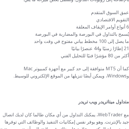
عمق السوق المتقدم
التقويم الاقتصادي
6 أنواع أوامر الإيقاف المعلقة
يُسمح بالتداول في البورصة والمضاربة في البورصة
ما يصل إلى 100 مخطط بياني مفتوح في وقت واحد
21 إطارًا زمنيًا و44 عنصرًا بيانيًا
أكثر من 80 مؤشرًا فنيًا للتحليل الفني
كما أن MT5 متوافقة إلى حد كبير مع أجهزة كمبيوتر Mac
وWindows، ويمكن أيضًا تنزيلها من الموقع الإلكتروني للوسيط.
متداول ميتاتريدر ويب تريدر
مع WebTrader، يمكنك التداول من أي مكان طالما كان لديك اتصال
جيد بالإنترنت. وهو يوفر نفس إمكانيات التنفيذ والوظائف التي توفرها
منصة سطح المكتب. وعلاوة على ذلك، فهي لا تتطلب أي تنصيب، وتتيح