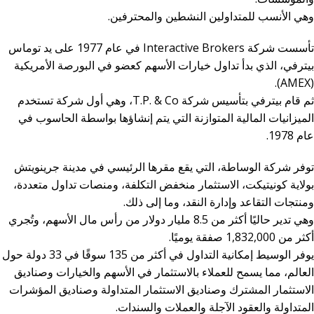
وهي الأنسب للمتداولين النشطين والمحترفين.
تأسست شركة Interactive Brokers في عام 1977 على يد توماس
بيترفي، الذي بدأ تداول خيارات الأسهم كعضو في البورصة الأمريكية
(AMEX).
ثم قام بيترفي بتأسيس شركة T.P. & Co، وهي أول شركة تستخدم
الميزانيات المالية المتوازنة التي يتم إنشاؤها بواسطة الحاسوب في
عام 1978.
توفر شركة الوساطة، التي يقع مقرها الرئيسي في مدينة جرينويتش
بولاية كونيتيكت، الاستثمار منخفض التكلفة، ومنصات تداول متعددة،
ومنتجات التقاعد وإدارة النقد، وما إلى ذلك.
وهي تدير حاليًا أكثر من 8.5 مليار دولار من رأس مال الأسهم، وتُجري
أكثر من 1,832,000 صفقة يوميًا.
يوفر الوسيط إمكانية التداول في أكثر من 135 سوقًا في 33 دولة حول
العالم، مما يسمح للعملاء بالاستثمار في الأسهم والخيارات وصناديق
الاستثمار المشترك وصناديق الاستثمار المتداولة وصناديق المؤشرات
المتداولة والعقود الآجلة والعملات والسندات.