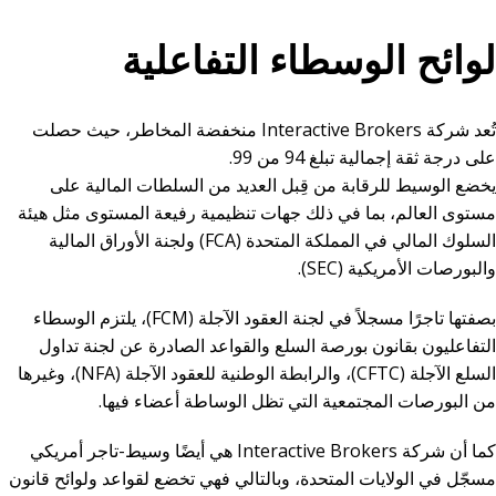
لوائح الوسطاء التفاعلية
تُعد شركة Interactive Brokers منخفضة المخاطر، حيث حصلت
على درجة ثقة إجمالية تبلغ 94 من 99.
يخضع الوسيط للرقابة من قِبل العديد من السلطات المالية على
مستوى العالم، بما في ذلك جهات تنظيمية رفيعة المستوى مثل هيئة
السلوك المالي في المملكة المتحدة (FCA) ولجنة الأوراق المالية
والبورصات الأمريكية (SEC).
بصفتها تاجرًا مسجلاً في لجنة العقود الآجلة (FCM)، يلتزم الوسطاء
التفاعليون بقانون بورصة السلع والقواعد الصادرة عن لجنة تداول
السلع الآجلة (CFTC)، والرابطة الوطنية للعقود الآجلة (NFA)، وغيرها
من البورصات المجتمعية التي تظل الوساطة أعضاء فيها.
كما أن شركة Interactive Brokers هي أيضًا وسيط-تاجر أمريكي
مسجّل في الولايات المتحدة، وبالتالي فهي تخضع لقواعد ولوائح قانون