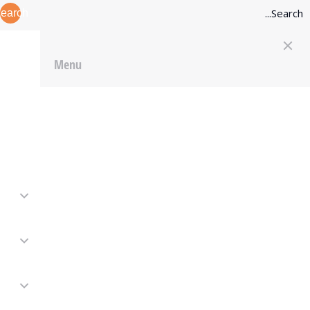
earch
Menu