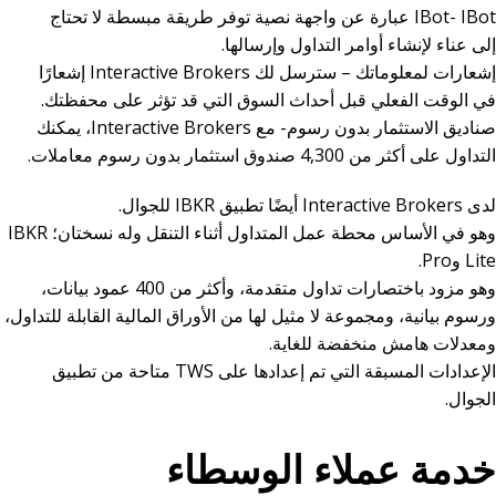
IBot- IBot عبارة عن واجهة نصية توفر طريقة مبسطة لا تحتاج
إلى عناء لإنشاء أوامر التداول وإرسالها.
إشعارات لمعلوماتك – سترسل لك Interactive Brokers إشعارًا
في الوقت الفعلي قبل أحداث السوق التي قد تؤثر على محفظتك.
صناديق الاستثمار بدون رسوم- مع Interactive Brokers، يمكنك
التداول على أكثر من 4,300 صندوق استثمار بدون رسوم معاملات.
لدى Interactive Brokers أيضًا تطبيق IBKR للجوال.
وهو في الأساس محطة عمل المتداول أثناء التنقل وله نسختان؛ IBKR
Lite وPro.
وهو مزود باختصارات تداول متقدمة، وأكثر من 400 عمود بيانات،
ورسوم بيانية، ومجموعة لا مثيل لها من الأوراق المالية القابلة للتداول،
ومعدلات هامش منخفضة للغاية.
الإعدادات المسبقة التي تم إعدادها على TWS متاحة من تطبيق
الجوال.
خدمة عملاء الوسطاء